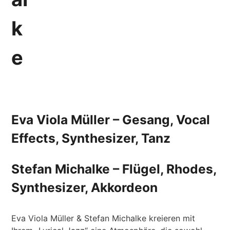
k
e
Eva Viola Müller
– Gesang, Vocal
Effects, Synthesizer, Tanz
Stefan Michalke
– Flügel, Rhodes,
Synthesizer, Akkordeon
Eva Viola Müller & Stefan Michalke kreieren mit