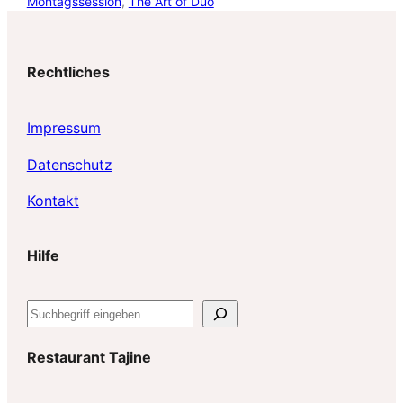
Montagssession
, 
The Art of Duo
Rechtliches
Impressum
Datenschutz
Kontakt
Hilfe
S
u
c
Restaurant Tajine
h
e