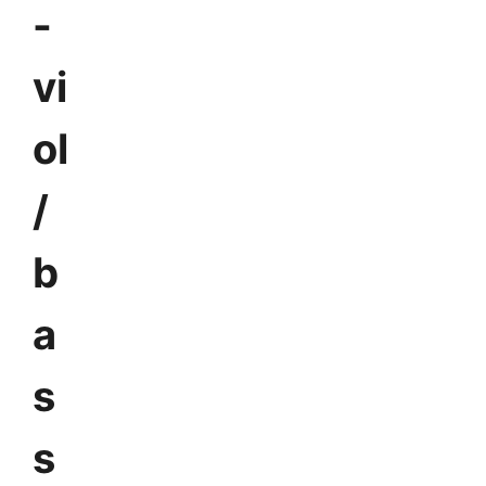
-
vi
ol
/
b
a
s
s