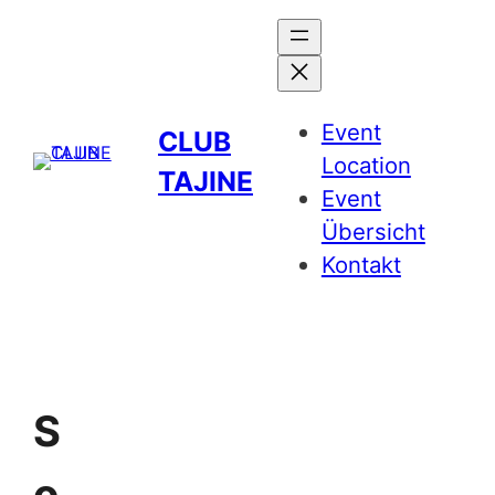
Event
CLUB
Location
TAJINE
Event
Übersicht
Kontakt
S
o