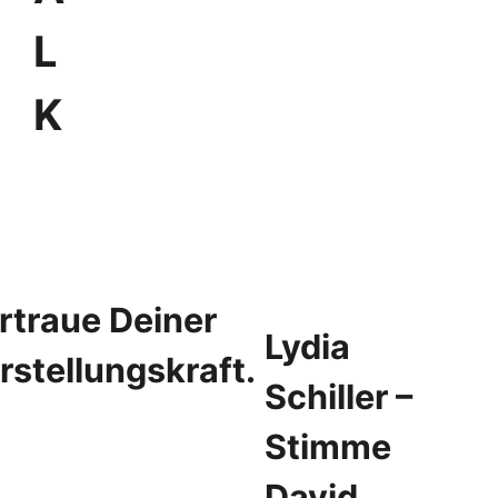
L
K
rtraue Deiner
Lydia
rstellungskraft.
Schiller –
Stimme
David