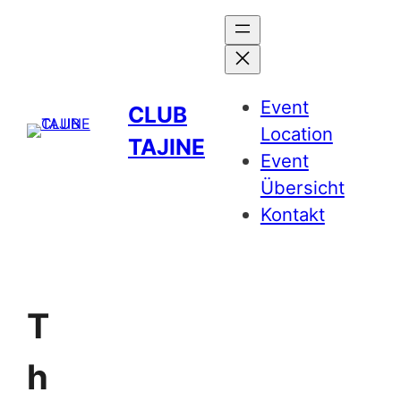
Event
CLUB
Location
TAJINE
Event
Übersicht
Kontakt
T
h