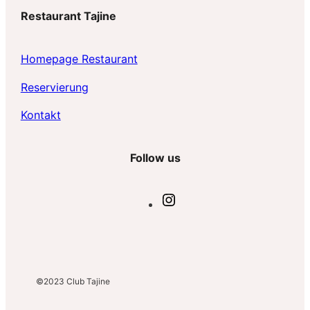
c
Restaurant Tajine
h
e
Homepage Restaurant
n
Reservierun
g
Kontakt
Follow us
I
n
s
t
a
g
©2023
Club Tajine
r